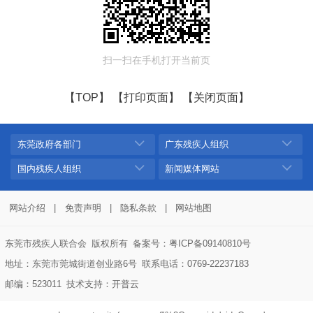
扫一扫在手机打开当前页
【TOP】
【打印页面】
【关闭页面】
东莞政府各部门
广东残疾人组织
国内残疾人组织
新闻媒体网站
网站介绍
|
免责声明
|
隐私条款
|
网站地图
东莞市残疾人联合会
版权所有
备案号：粤ICP备09140810号
地址：东莞市莞城街道创业路6号
联系电话：0769-22237183
邮编：523011
技术支持：
开普云